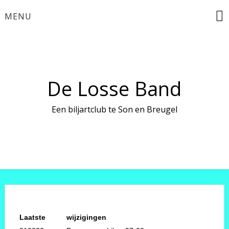
Ga
MENU
naar
THIS
de
REPE
inhoud
EV
De Losse Band
28/0
10
Een biljartclub te Son en Breugel
11/0
10:0
Laatste
wijzigingen