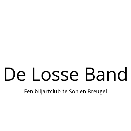
Home
Agenda
Informatie
De Losse Band
Een biljartclub te Son en Breugel