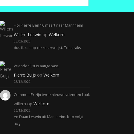
Hoi Pierre Ben 10 maart naar Mannheim
Willem Leswin
op
Welkom
03/03/2023
dus ik kan op de reservelijst. Tot straks
Vriendenlijst is aangepast.
Pierre Buijs
op
Welkom
28/12/2022
CommentEr zijn twee nieuwe vrienden Luuk
willem
op
Welkom
26/12/2022
en Daan Leswin uit Mannheim. foto volgt
nog