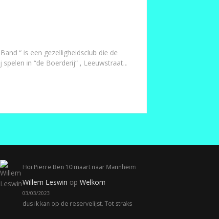
Band “ is een gezelligheidsclub die de
 spelen in “de Boerderij“ , Leeuwstraat...
Hoi Pierre Ben 10 maart naar Mannheim
Willem Leswin
op
Welkom
03/03/2023
dus ik kan op de reservelijst. Tot straks