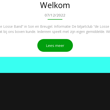
Welkom
07/12/2022
 Losse Band” in Son en Breugel. Informatie De biljartclub “de Losse 
aat bij ons boven kunde. Iedereen speelt met zijn eigen gemiddelde. Wij
Lees meer