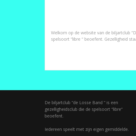
Welkom op de website van de biljartclub “De
spelsoort “libre “ beoefent. Gezelligheid st
De biljartclub “de Losse Band “ is een
gezelligheidsclub die de spelsoort “libre“
beoefent.
Iedereen speelt met zijn eigen gemiddelde.