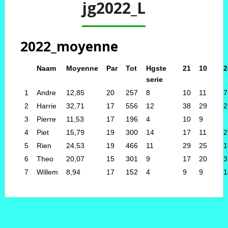
jg2022_L
2022_moyenne
Naam
Moyenne
Par
Tot
Hgste
21
10
2
serie
1
Andre
12,85
20
257
8
10
11
7
2
Harrie
32,71
17
556
12
38
29
2
3
Pierre
11,53
17
196
4
10
9
4
Piet
15,79
19
300
14
17
11
2
5
Rien
24,53
19
466
11
29
25
1
6
Theo
20,07
15
301
9
17
20
3
7
Willem
8,94
17
152
4
9
9
1