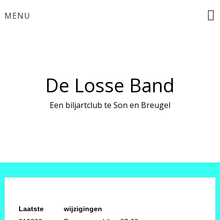
Ga
MENU
naar
de
inhoud
De Losse Band
Een biljartclub te Son en Breugel
Laatste
wijzigingen