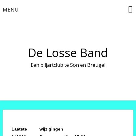
Ga
MENU
naar
de
inhoud
De Losse Band
Een biljartclub te Son en Breugel
Laatste
wijzigingen