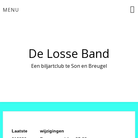
Ga
MENU
naar
de
inhoud
De Losse Band
Een biljartclub te Son en Breugel
Laatste
wijzigingen