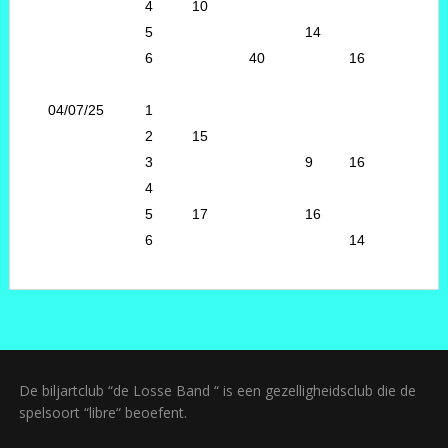
4
10
5
14
6
40
16
04/07/25
1
2
15
3
9
16
4
5
17
16
6
14
De biljartclub “de Losse Band “ is een gezelligheidsclub die de
spelsoort “libre“ beoefent.