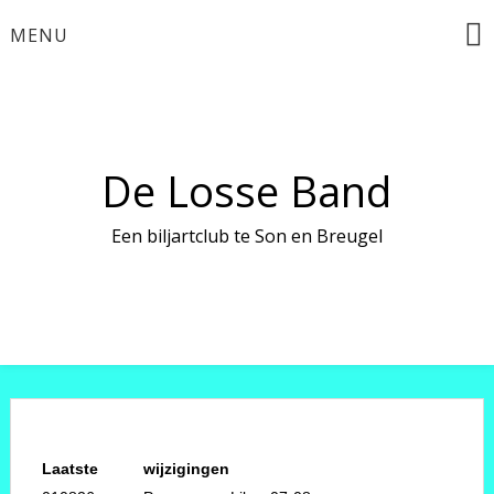
Ga
MENU
naar
de
inhoud
De Losse Band
Een biljartclub te Son en Breugel
Laatste
wijzigingen