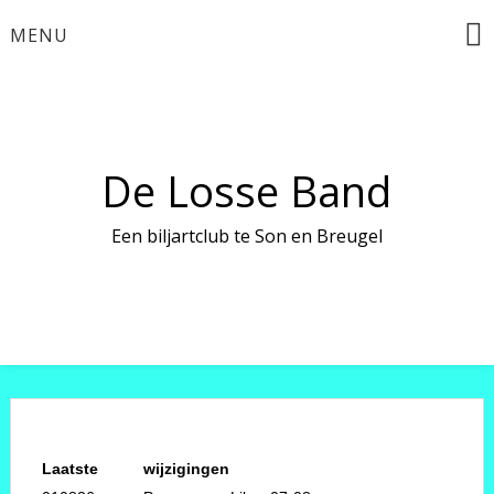
Ga
MENU
naar
de
inhoud
De Losse Band
Een biljartclub te Son en Breugel
Laatste
wijzigingen