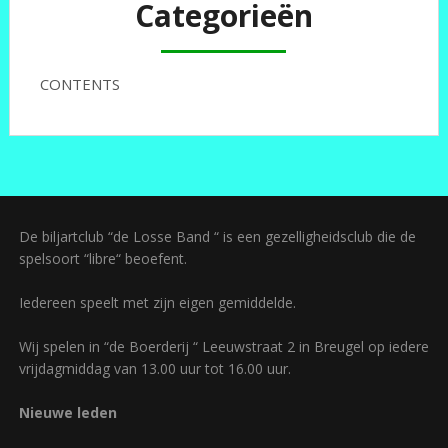
Categorieën
CONTENTS
De biljartclub “de Losse Band “ is een gezelligheidsclub die de
spelsoort “libre“ beoefent.
Iedereen speelt met zijn eigen gemiddelde.
Wij spelen in “de Boerderij “ Leeuwstraat 2 in Breugel op iedere
vrijdagmiddag van 13.00 uur tot 16.00 uur.
Nieuwe leden