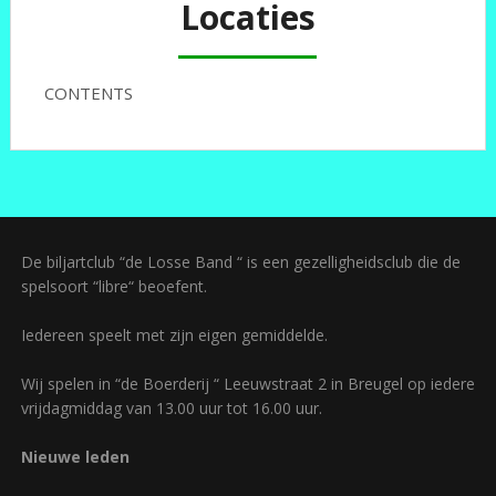
Locaties
CONTENTS
De biljartclub “de Losse Band “ is een gezelligheidsclub die de
spelsoort “libre“ beoefent.
Iedereen speelt met zijn eigen gemiddelde.
Wij spelen in “de Boerderij “ Leeuwstraat 2 in Breugel op iedere
vrijdagmiddag van 13.00 uur tot 16.00 uur.
Nieuwe leden