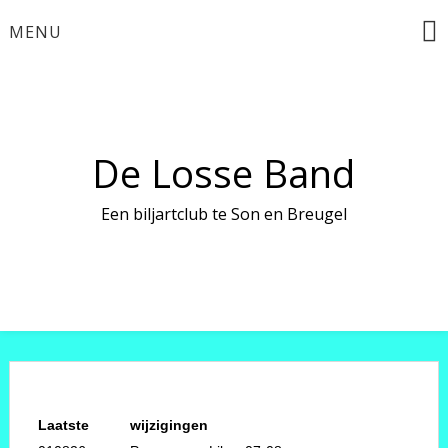
Ga
MENU
naar
de
inhoud
De Losse Band
Een biljartclub te Son en Breugel
Laatste
wijzigingen