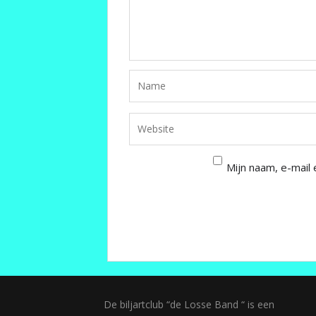
Mijn naam, e-mail 
De biljartclub “de Losse Band “ is een