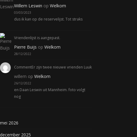
Willem Leswin
op
Welkom
03/03/2023
dus ik kan op de reservelijst. Tot straks
Vriendenlijst is aangepast.
Pierre Buijs
op
Welkom
28/12/2022
CommentEr zijn twee nieuwe vrienden Luuk
willem
op
Welkom
26/12/2022
en Daan Leswin uit Mannheim. foto volgt
nog
mei 2026
december 2025