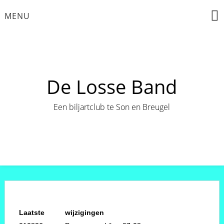
Ga
MENU
naar
THIS
de
REPE
inhoud
EV
04/09
De Losse Band
Een biljartclub te Son en Breugel
Laatste
wijzigingen