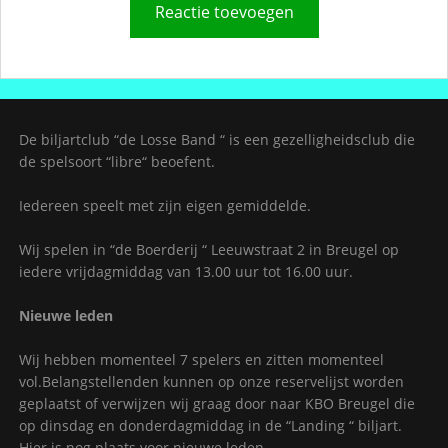
De biljartclub “de Losse Band “ is een gezelligheidsclub die
de spelsoort “libre“ beoefent.
Iedereen speelt met zijn eigen gemiddelde.
Wij spelen in “de Boerderij “ Leeuwstraat 2 in Breugel op
iedere vrijdagmiddag van 13.00 uur tot 16.00 uur.
Nieuwe leden
Wij hebben momenteel 7 spelers en zitten momenteel
vol.Belangstellenden kunnen op onze reservelijst worden
geplaatst of verwijzen wij graag door naar KBO Breugel die
op dinsdag en donderdagmiddag in de “Landing “ biljart.
Hier is nog plaats voor nieuwe leden.