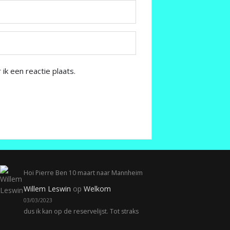
k een reactie plaats.
Hoi Pierre Ben 10 maart naar Mannheim
Willem Leswin
op
Welkom
03/03/2023
dus ik kan op de reservelijst. Tot straks