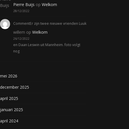
Pierre Buijs
op
Welkom
28/12/2022
CommentEr zijn twee nieuwe vrienden Luuk
willem
op
Welkom
26/12/2022
en Daan Leswin uit Mannheim. foto volgt
nog
mei 2026
december 2025
april 2025
januari 2025
april 2024