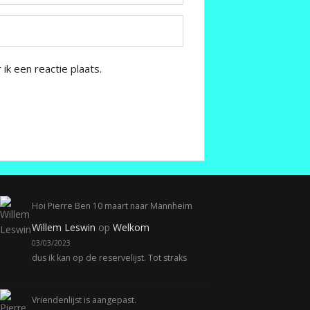
k een reactie plaats.
Hoi Pierre Ben 10 maart naar Mannheim
Willem Leswin
op
Welkom
03/03/2023
dus ik kan op de reservelijst. Tot straks
Vriendenlijst is aangepast.