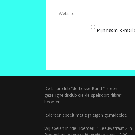
Mijn naam, e-mail 
De biljartclub “de Losse Band “ is een
gezelligheidsclub die de spelsoort “libre“
beoefent.
Iedereen speelt met zijn eigen gemiddelde.
Wij spelen in “de Boerderij “ Leeuwstraat 2 in
Breugel op iedere vrijdagmiddag van 13.00